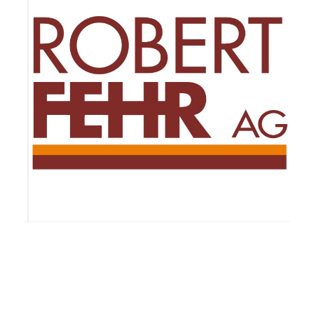
Powered by ClubDesk Vereinssoftware
|
ClubDesk Login